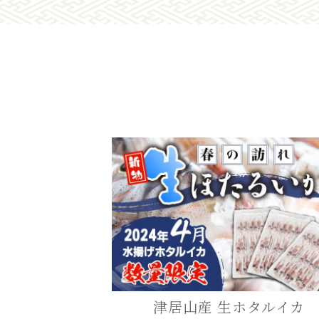
津居山産 生ホタルイカ