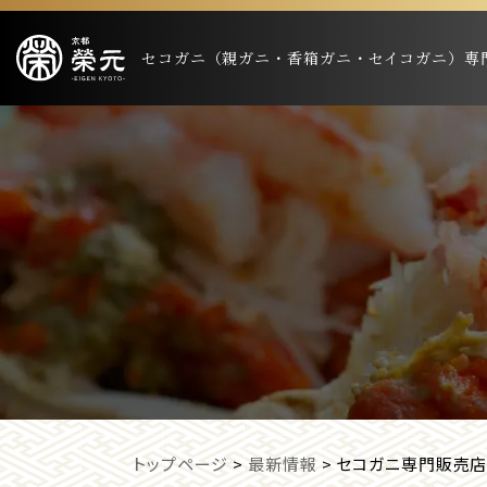
セコガニ（親ガニ・香箱ガニ・セイコガニ）専
トップページ
>
最新情報
>
セコガニ専門販売店