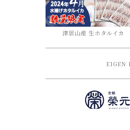
津居山産 生ホタルイカ
EIGEN