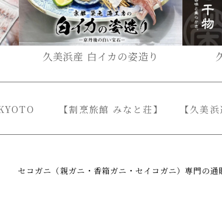
久美浜産 白イカの姿造り
 KYOTO
【割烹旅館 みなと荘】
【久美浜
セコガニ（親ガニ・香箱ガニ・セイコガニ）専門の通販
サイトマップ
(C)京都 榮元-EIGEN KYOTO-