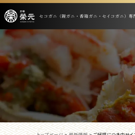
セコガニ（親ガニ・香箱ガニ・セイコガニ）専
トップページ
>
最新情報
>
ご好評につき中サイ