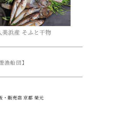
久美浜産 そふと干物
遊漁船団】
・販売店 京都 榮元
PAGE